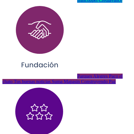
Bancoppel Crediavance
Parques Alegres Paco el
chato Tus buenas noticias Suma Mapasin Construyendo Paz